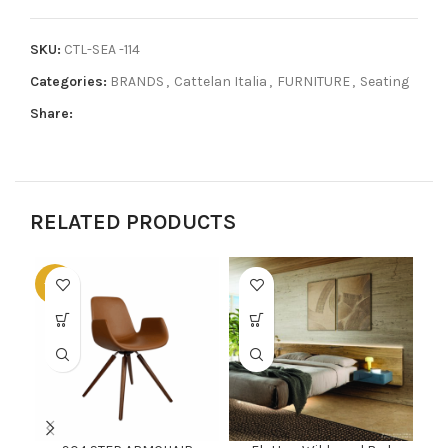
SKU:
CTL-SEA -114
Categories:
BRANDS
,
Cattelan Italia
,
FURNITURE
,
Seating
Share:
RELATED PRODUCTS
-60%