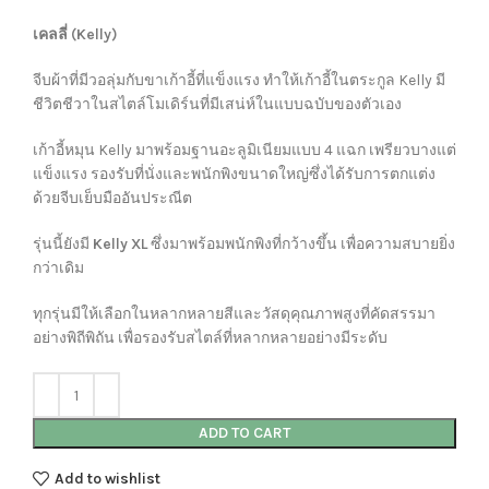
เคลลี่ (Kelly)
จีบผ้าที่มีวอลุ่มกับขาเก้าอี้ที่แข็งแรง ทำให้เก้าอี้ในตระกูล Kelly มี
ชีวิตชีวาในสไตล์โมเดิร์นที่มีเสน่ห์ในแบบฉบับของตัวเอง
เก้าอี้หมุน Kelly มาพร้อมฐานอะลูมิเนียมแบบ 4 แฉก เพรียวบางแต่
แข็งแรง รองรับที่นั่งและพนักพิงขนาดใหญ่ซึ่งได้รับการตกแต่ง
ด้วยจีบเย็บมืออันประณีต
รุ่นนี้ยังมี
Kelly XL
ซึ่งมาพร้อมพนักพิงที่กว้างขึ้น เพื่อความสบายยิ่ง
กว่าเดิม
ทุกรุ่นมีให้เลือกในหลากหลายสีและวัสดุคุณภาพสูงที่คัดสรรมา
อย่างพิถีพิถัน เพื่อรองรับสไตล์ที่หลากหลายอย่างมีระดับ
ADD TO CART
Add to wishlist