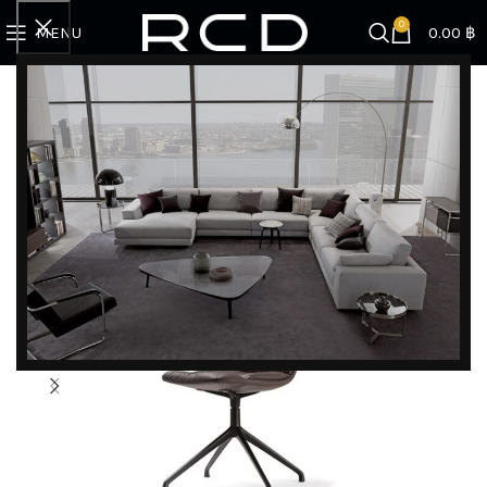
0
MENU
0.00
฿
Home
BRANDS
Cattelan Italia
เก้าอี้ ผลิตจากประเทศอิตาลี – Kelly Chair | Cattelan
DISCOVER EXCLUSIVE LUXURY DEALS!
Unlock Unmatched Elegance with Our Imported
Luxury Kitchen, Wardrobe, Appliances, and
Furniture Promotions!