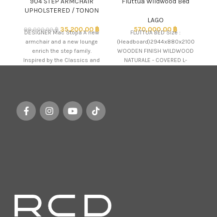
904 STEP ARMCHAIR
Fluttua Wildwood Bed
F
UPHOLSTERED / TONON
LAGO
p
35,200.00
฿
570,000.00
฿
88,000.00
฿
DESIGNER Mac Stopa A new
FLUTTUA BED Size :
armchair and a new lounge
(Headboard)2944x880x2100
enrich the step family.
WOODEN FINISH WILDWOOD
Inspired by the Classics and
NATURALE - COVERED L-
reread.
SHAPED SHELF 368x368x276
: UPHOLSTERY BLOOM FAUX
LEATHER COL.1 - GLASS SHELF
FOR HEADBOARD
460x10x293 : GLASS FINISH
MARQUINA MATT X GLASS
MODEL : (FLU7540)(AIW514)
(AIL734)(AIL750)/ LAGO Arrive
in Thailand : December 2024