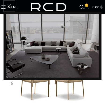
0
MENU
0.00
฿
Home
BRANDS
Gamma
เก้าอี้หนังแท้ ผลิตและนำเข้าจากประเทศอิตาลี Spider | Dining chair
DISCOVER EXCLUSIVE LUXURY DEALS!
Unlock Unmatched Elegance with Our Imported
Luxury Kitchen, Wardrobe, Appliances, and
Furniture Promotions!