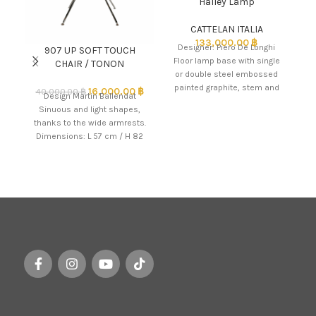
Halley Lamp
CATTELAN ITALIA
133,000.00
฿
Designer: Piero De Longhi
907 UP SOFT TOUCH
Floor lamp base with single
CHAIR / TONON
or double steel embossed
painted graphite, stem and
16,000.00
฿
40,000.00
฿
Design Martin Ballendat
S
shade painted steel
Sinuous and light shapes,
w
embossed
thanks to the wide armrests.
Dimensions: L 57 cm / H 82
cm / P