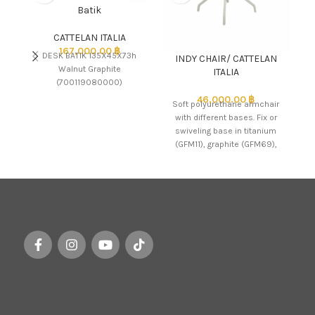
Batik
CATTELAN ITALIA
167,000.00
฿
DESK BATIK 135X45X73h
INDY CHAIR/ CATTELAN
Walnut Graphite
P
ITALIA
(700119080000)
C
46,000.00
฿
Soft polyurethane armchair
with different bases. Fix or
swiveling base in titanium
(GFM11), graphite (GFM69),
white (GFM71) or black
(GFM73)