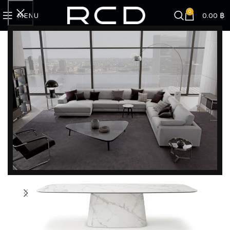
0
MENU
0.00
฿
Home
BRANDS
Cattelan Italia
Pre Order – โต๊ะทานอาหาร 3 เมตร, โต๊ะทานอาหาร 6 ที่นั่ง
NAPOLEON KERAMIK TABLE l Cattelan Italia
DISCOVER EXCLUSIVE LUXURY DEALS!
Unlock Unmatched Elegance with Our Imported
Luxury Kitchen, Wardrobe, Appliances, and
Furniture Promotions!